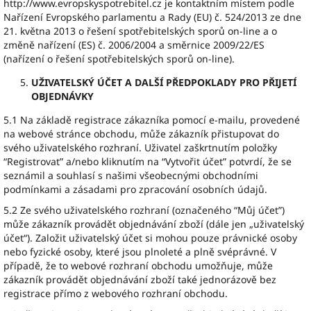
http://www.evropskyspotrebitel.cz je kontaktním místem podle
Nařízení Evropského parlamentu a Rady (EU) č. 524/2013 ze dne
21. května 2013 o řešení spotřebitelských sporů on-line a o
změně nařízení (ES) č. 2006/2004 a směrnice 2009/22/ES
(nařízení o řešení spotřebitelských sporů on-line).
UŽIVATELSKÝ ÚČET A DALŠÍ PŘEDPOKLADY PRO PŘIJETÍ
OBJEDNÁVKY
5.1 Na základě registrace zákazníka pomocí e-mailu, provedené
na webové stránce obchodu, může zákazník přistupovat do
svého uživatelského rozhraní. Uživatel zaškrtnutím položky
“Registrovat” a/nebo kliknutím na “Vytvořit účet” potvrdí, že se
seznámil a souhlasí s našimi všeobecnými obchodními
podmínkami a zásadami pro zpracování osobních údajů.
5.2 Ze svého uživatelského rozhraní (označeného “Můj účet”)
může zákazník provádět objednávání zboží (dále jen „uživatelský
účet“). Založit uživatelský účet si mohou pouze právnické osoby
nebo fyzické osoby, které jsou plnoleté a plně svéprávné. V
případě, že to webové rozhraní obchodu umožňuje, může
zákazník provádět objednávání zboží také jednorázově bez
registrace přímo z webového rozhraní obchodu.