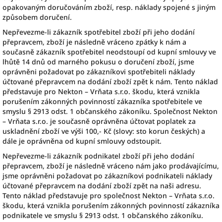
opakovaným doručováním zboží, resp. náklady spojené s jiným
způsobem doručení.
Nepřevezme-li zákazník spotřebitel zboží při jeho dodání
přepravcem, zboží je následně vráceno zpátky k nám a
současně zákazník spotřebitel neodstoupí od kupní smlouvy ve
lhůtě 14 dnů od marného pokusu o doručení zboží, jsme
oprávněni požadovat po zákazníkovi spotřebiteli náklady
účtované přepravcem na dodání zboží zpět k nám. Tento náklad
představuje pro Nekton – Vrňata s.r.o. škodu, která vznikla
porušením zákonných povinností zákazníka spotřebitele ve
smyslu § 2913 odst. 1 občanského zákoníku. Společnost Nekton
– Vrňata s.r.o. je současně oprávněna účtovat poplatek za
uskladnění zboží ve výši 100,- Kč (slovy: sto korun českých) a
dále je oprávněna od kupní smlouvy odstoupit.
Nepřevezme-li zákazník podnikatel zboží při jeho dodání
přepravcem, zboží je následně vráceno nám jako prodávajícímu,
jsme oprávněni požadovat po zákazníkovi podnikateli náklady
účtované přepravcem na dodání zboží zpět na naši adresu.
Tento náklad představuje pro společnost Nekton – Vrňata s.r.o.
škodu, která vznikla porušením zákonných povinností zákazníka
podnikatele ve smyslu § 2913 odst. 1 občanského zákoníku.