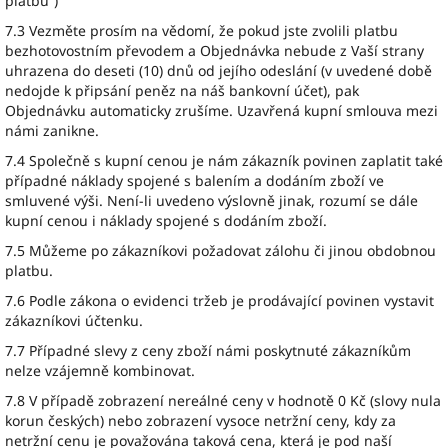
platbu“)
7.3 Vezměte prosím na vědomí, že pokud jste zvolili platbu
bezhotovostním převodem a Objednávka nebude z Vaší strany
uhrazena do deseti (10) dnů od jejího odeslání (v uvedené době
nedojde k připsání peněz na náš bankovní účet), pak
Objednávku automaticky zrušíme. Uzavřená kupní smlouva mezi
námi zanikne.
7.4 Společně s kupní cenou je nám zákazník povinen zaplatit také
případné náklady spojené s balením a dodáním zboží ve
smluvené výši. Není-li uvedeno výslovně jinak, rozumí se dále
kupní cenou i náklady spojené s dodáním zboží.
7.5 Můžeme po zákazníkovi požadovat zálohu či jinou obdobnou
platbu.
7.6 Podle zákona o evidenci tržeb je prodávající povinen vystavit
zákazníkovi účtenku.
7.7 Případné slevy z ceny zboží námi poskytnuté zákazníkům
nelze vzájemně kombinovat.
7.8 V případě zobrazení nereálné ceny v hodnotě 0 Kč (slovy nula
korun českých) nebo zobrazení vysoce netržní ceny, kdy za
netržní cenu je považována taková cena, která je pod naší