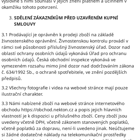
výslovně s nimi souhlasí v jejich znění platném a účinném v
okamžiku tohoto potvrzení.
SDĚLENÍ ZÁKAZNÍKŮM PŘED UZAVŘENÍM KUPNÍ
SMLOUVY
3.1 Prodávající je oprávněn k prodeji zboží na základě
živnostenského oprávnění. Živnostenskou kontrolu provádí v
rámci své působnosti příslušný živnostenský úřad. Dozor nad
oblastí ochrany osobních údajů vykonává Úřad pro ochranu
osobních údajů. Česká obchodní inspekce vykonává ve
vymezeném rozsahu mimo jiné dozor nad dodržováním zákona
č. 634/1992 Sb., o ochraně spotřebitele, ve znění pozdějších
předpisů.
3.2 Všechny fotografie i videa na webové stránce mají pouze
ilustrační charakter.
3.3 Námi nabízené zboží na webové stránce internetového
obchodu https://obchod.nekton.cz a popis jejich hlavních
vlastností je k dispozici u příslušného zboží. Ceny zboží jsou
uvedeny včetně DPH, včetně zákonem stanovených poplatků,
včetně poplatků za dopravu, není-li uvedeno jinak. Neúčtujeme
si žádné dodatečné náklady na telekomunikační prostředky