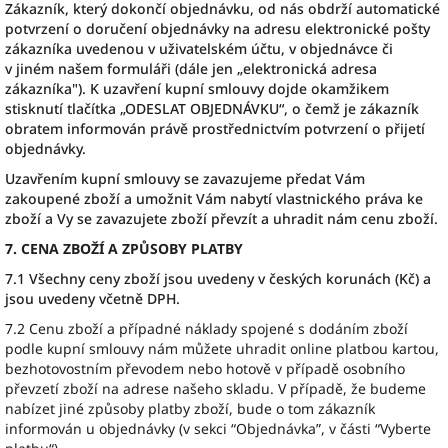
Zákazník, který dokončí objednávku, od nás obdrží automatické
potvrzení o doručení objednávky na adresu elektronické pošty
zákazníka uvedenou v uživatelském účtu, v objednávce či
v jiném našem formuláři (dále jen „elektronická adresa
zákazníka"). K uzavření kupní smlouvy dojde okamžikem
stisknutí tlačítka „ODESLAT OBJEDNÁVKU“, o čemž je zákazník
obratem informován právě prostřednictvím potvrzení o přijetí
objednávky.
Uzavřením kupní smlouvy se zavazujeme předat Vám
zakoupené zboží a umožnit Vám nabytí vlastnického práva ke
zboží a Vy se zavazujete zboží převzít a uhradit nám cenu zboží.
7. CENA ZBOŽÍ A ZPŮSOBY PLATBY
7.1 Všechny ceny zboží jsou uvedeny v českých korunách (Kč) a
jsou uvedeny včetně DPH.
7.2 Cenu zboží a případné náklady spojené s dodáním zboží
podle kupní smlouvy nám můžete uhradit online platbou kartou,
bezhotovostním převodem nebo hotově v případě osobního
převzetí zboží na adrese našeho skladu. V případě, že budeme
nabízet jiné způsoby platby zboží, bude o tom zákazník
informován u objednávky (v sekci “Objednávka”, v části “Vyberte