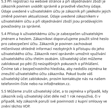
5.3 Při registraci na webové stránce a při objednávání zboží je
zákazník povinen uvádět správně a pravdivě všechny údaje.
Údaje uvedené v uživatelském účtu je zákazník při jakékoliv jejich
změně povinen aktualizovat. Údaje uvedené zákazníkem v
uživatelském účtu a při objednávání zboží jsou prodávajícím
považovány za správné.
5.4 Přístup k uživatelskému účtu je zabezpečen uživatelským
jménem a heslem. Zákazníkovi doporučujeme použít silné heslo
pro zabezpečení účtu. Zákazník je povinen zachovávat
mlčenlivost ohledně informací nezbytných k přístupu do jeho
uživatelského účtu. Zákazník není oprávněn umožnit využívání
uživatelského účtu třetím osobám. Uživatelský účet můžeme
zablokovat po pěti (5) neúspěšných pokusech o přihlášení.
Činíme tak z bezpečnostního hlediska, aby nedošlo zejména ke
zneužití uživatelského účtu zákazníka. Pokud bude váš
uživatelský účet zablokován, prosím kontaktujte nás na našem
telefonním čísle nebo na info@nekton.cz.
5.5 Můžeme zrušit uživatelský účet, a to zejména v případě, kdy
zákazník svůj uživatelský účet déle než 1 rok nevyužívá, či v
případě, kdy zákazník poruší své povinnosti z kupní smlouvy ve
znění těchto VOP.