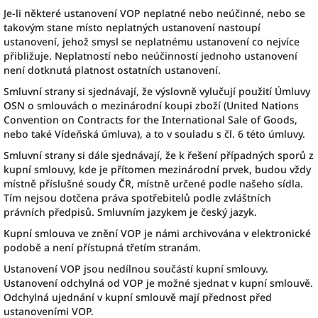
Je-li některé ustanovení VOP neplatné nebo neúčinné, nebo se
takovým stane místo neplatných ustanovení nastoupí
ustanovení, jehož smysl se neplatnému ustanovení co nejvíce
přibližuje. Neplatností nebo neúčinností jednoho ustanovení
není dotknutá platnost ostatních ustanovení.
Smluvní strany si sjednávají, že výslovně vylučují použití Úmluvy
OSN o smlouvách o mezinárodní koupi zboží (United Nations
Convention on Contracts for the International Sale of Goods,
nebo také Vídeňská úmluva), a to v souladu s čl. 6 této úmluvy.
Smluvní strany si dále sjednávají, že k řešení případných sporů z
kupní smlouvy, kde je přítomen mezinárodní prvek, budou vždy
místně příslušné soudy ČR, místně určené podle našeho sídla.
Tím nejsou dotčena práva spotřebitelů podle zvláštních
právních předpisů. Smluvním jazykem je český jazyk.
Kupní smlouva ve znění VOP je námi archivována v elektronické
podobě a není přístupná třetím stranám.
Ustanovení VOP jsou nedílnou součástí kupní smlouvy.
Ustanovení odchylná od VOP je možné sjednat v kupní smlouvě.
Odchylná ujednání v kupní smlouvě mají přednost před
ustanoveními VOP.