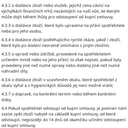
4.3.2 o dodávce zboží nebo služeb, jejichž cena závisí na
výchylkách finančních trhů nezávislých na naší vůli, ke kterým
může dojít během lhůty pro odstoupení od kupní smlouvy,
4.3.3 o dodávce zboží, které bylo upraveno na přání spotřebitele
nebo pro jeho osobu,
4.3.4 o dodávce zboží podléhajícího rychlé zkáze, jakož i zboží,
které bylo po dodání nevratně smícháno s jiným zbožím;
4.3.5 o opravě nebo údržbě, provedené na spotřebitelem
určeném místě nebo na jeho přání; to však neplatí, pokud byly
provedeny jiné než nutné opravy nebo dodány jiné než nutné
náhradní díly;
4.3.6 o dodávce zboží v uzavřeném obalu, které spotřebitel z
obalu vyňal a z hygienických důvodů jej není možné vrátit;
4.3.7 o dopravě, na konkrétní termín nebo během konkrétní
doby.
4.4 Pokud spotřebitel odstoupí od kupní smlouvy, je povinen nám
zaslat zpět zboží nabyté na základě kupní smlouvy, od které
odstoupil, nejpozději do 14 dnů od okamžiku učinění odstoupení
od kupní smlouvy.