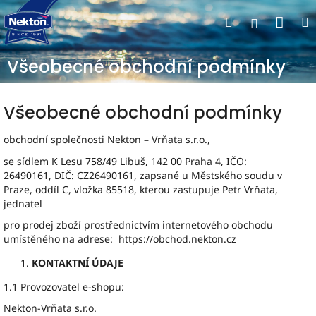
Přejít
Nák
Hledat
na
Přihlášen
obsah
koší
Všeobecné obchodní podmínky
Všeobecné obchodní podmínky
obchodní společnosti Nekton – Vrňata s.r.o.,
se sídlem K Lesu 758/49 Libuš, 142 00 Praha 4, IČO:
26490161, DIČ: CZ26490161, zapsané u Městského soudu v
Praze, oddíl C, vložka 85518, kterou zastupuje Petr Vrňata,
jednatel
pro prodej zboží prostřednictvím internetového obchodu
umístěného na adrese: https://obchod.nekton.cz
KONTAKTNÍ ÚDAJE
1.1 Provozovatel e-shopu:
Nekton-Vrňata s.r.o.