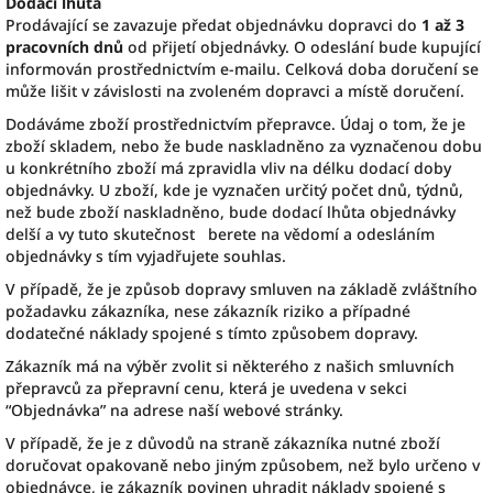
Dodací lhůta
Prodávající se zavazuje předat objednávku dopravci do
1 až 3
pracovních dnů
od přijetí objednávky. O odeslání bude kupující
informován prostřednictvím e-mailu. Celková doba doručení se
může lišit v závislosti na zvoleném dopravci a místě doručení.
Dodáváme zboží prostřednictvím přepravce. Údaj o tom, že je
zboží skladem, nebo že bude naskladněno za vyznačenou dobu
u konkrétního zboží má zpravidla vliv na délku dodací doby
objednávky. U zboží, kde je vyznačen určitý počet dnů, týdnů,
než bude zboží naskladněno, bude dodací lhůta objednávky
delší a vy tuto skutečnost berete na vědomí a odesláním
objednávky s tím vyjadřujete souhlas.
V případě, že je způsob dopravy smluven na základě zvláštního
požadavku zákazníka, nese zákazník riziko a případné
dodatečné náklady spojené s tímto způsobem dopravy.
Zákazník má na výběr zvolit si některého z našich smluvních
přepravců za přepravní cenu, která je uvedena v sekci
“Objednávka” na adrese naší webové stránky.
V případě, že je z důvodů na straně zákazníka nutné zboží
doručovat opakovaně nebo jiným způsobem, než bylo určeno v
objednávce, je zákazník povinen uhradit náklady spojené s