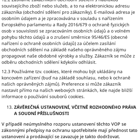
souvisejícího zboží nebo služeb, a to na elektronickou adresu
zákazníka (obchodní sdělení pro zákazníky). E-mailová adresa je
osobním údajem a je zpracovávána v souladu s nařízením
Evropského parlamentu a Rady 2016/679 o ochraně fyzických
osob v souvislosti se zpracováním osobních údajů a o volném
pohybu těchto údajů a o zrušení směrnice 95/46/ES (obecné
nařízení o ochraně osobních údajů) za účelem zasílání
obchodních sdělení na základě našeho oprávněného zájmu
propagovat naše obdobné výrobky a služby. Zákazník se může z
odběru obchodních sdělení kdykoliv odhlásit.
12.3 Používáme tzv. cookies, které mohou být ukládány na
koncovém zařízení (buď na základě souhlasu, nebo k ochraně
našich oprávněných zájmů). Preference si může zákazník
nastavit přímo na našich webových stránkách, kde najde bližší
informace o používání souborů cookies.
ZÁVĚREČNÁ USTANOVENÍ, VČETNĚ ROZHODNÉHO PRÁVA
A SOUDNÍ PŘÍSLUŠNOSTI
V případě neúmyslného rozporu ustanovení těchto VOP se
zákonnými předpisy na ochranu spotřebitele mají přednost tato
ustanovení a prodávající se zavazuje je takto dodržovat.