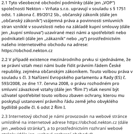
2.1 Tyto všeobecné obchodní podmínky (dále jen „VOP“)
společnosti Nekton – Vrňata s.r.o. upravují v souladu s § 1751
odst. 1 zákona č. 89/2012 Sb., občanský zákoník (dále jen
„občanský zákoník“) vzájemná práva a povinnosti smluvních
stran vzniklé v souvislosti nebo na základě kupní smlouvy (dále
jen „kupní smlouva“) uzavírané mezi námi a spotřebiteli nebo
podnikateli (dále jen „zákazník“ nebo „vy“) prostřednictvím
našeho internetového obchodu na adrese:
https://obchod.nekton.cz
2.2 V případě existence mezinárodního prvku si sjednáváme, že
se právní vztah mezi námi bude řídit právním řádem České
republiky, zejména občanským zákoníkem. Touto volbou práva v
souladu s čl. 3 Nařízení Evropského parlamentu a Rady (ES) č.
593/2008, ze dne 17. června 2008, o právu rozhodném pro
smluvní závazkové vztahy (dále jen “Řím I”) však nesmí být
uživatel spotřebitel touto volbou zbaven ochrany, kterou mu
poskytují ustanovení právního řádu země jeho obvyklého
bydliště podle čl. 6 odst 2 Řím I.
2.3 Internetový obchod je námi provozován na webové stránce
umístěné na internetové adrese https://obchod.nekton.cz (dále
jen „webová stránka“), a to prostřednictvím rozhraní webové