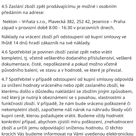
4.5 Zaslání zboží zpět prodávajícímu je možné i osobním
předáním na adrese:
Nekton – Vrňata s.r.o., Plavecká 382, 252 42, Jesenice – Praha
západ v provozní době 8:00 - 16:30 v pracovních dnech,
Náklady na vrácení zboží při odstoupení od kupní smlouvy ve
lhůtě 14 dnů hradí zákazník na své náklady.
4.6 Spotřebitel je povinen zboží zaslat zpět nebo vrátit
kompletní, tj. včetně veškerého dodaného příslušenství, veškeré
dokumentace, čisté, nepoškozené a pokud možno včetně
původního balení, ve stavu a v hodnotě, ve které je převzal.
4.7 Spotřebitel v případě odstoupení od kupní smlouvy odpovídá
za snížení hodnoty vráceného nebo zpět zaslaného zboží, ke
kterému došlo v důsledku nakládání se zbožím jiným způsobem,
než který je nutný k obeznámení se s povahou, vlastnostmi a
funkčností zboží. V případě, že nám bude vráceno poškozené či
nekompletní zboží, započteme náš nárok na náhradu škody vůči
kupní ceně, kterou požadujete vrátit. Budeme vždy hodnotit
konkrétní případ, abychom zjistili míru poškození, znehodnocení
zboží a určili jemu odpovídající sníženou hodnotu. O těchto
krocích Vás budeme informovat na Vámi uvedenou elektronickou