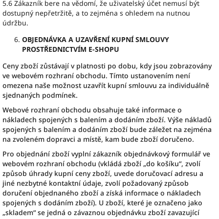
5.6 Zákazník bere na vědomí, že uživatelský účet nemusí být
dostupný nepřetržitě, a to zejména s ohledem na nutnou
údržbu.
OBJEDNÁVKA A UZAVŘENÍ KUPNÍ SMLOUVY
PROSTŘEDNICTVÍM E-SHOPU
Ceny zboží zůstávají v platnosti po dobu, kdy jsou zobrazovány
ve webovém rozhraní obchodu. Tímto ustanovením není
omezena naše možnost uzavřít kupní smlouvu za individuálně
sjednaných podmínek.
Webové rozhraní obchodu obsahuje také informace o
nákladech spojených s balením a dodáním zboží. Výše nákladů
spojených s balením a dodáním zboží bude záležet na zejména
na zvoleném dopravci a místě, kam bude zboží doručeno.
Pro objednání zboží vyplní zákazník objednávkový formulář ve
webovém rozhraní obchodu (vkládá zboží „do košíku“, zvolí
způsob úhrady kupní ceny zboží, uvede doručovací adresu a
jiné nezbytné kontaktní údaje, zvolí požadovaný způsob
doručení objednaného zboží a získá informace o nákladech
spojených s dodáním zboží). U zboží, které je označeno jako
„skladem“ se jedná o závaznou objednávku zboží zavazující