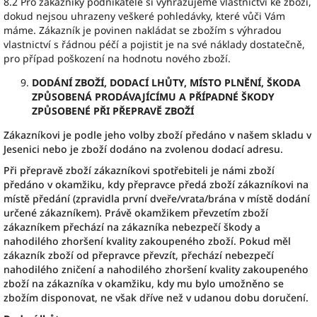
8.2 Pro zákazníky podnikatele si vyhrazujeme vlastnictví ke zboží,
dokud nejsou uhrazeny veškeré pohledávky, které vůči Vám
máme. Zákazník je povinen nakládat se zbožím s výhradou
vlastnictví s řádnou péčí a pojistit je na své náklady dostatečně,
pro případ poškození na hodnotu nového zboží.
DODÁNÍ ZBOŽÍ, DODACÍ LHŮTY, MÍSTO PLNĚNÍ, ŠKODA
ZPŮSOBENÁ PRODÁVAJÍCÍMU A PŘÍPADNÉ ŠKODY
ZPŮSOBENÉ PŘI PŘEPRAVĚ ZBOŽÍ
Zákazníkovi je podle jeho volby zboží předáno v našem skladu v
Jesenici nebo je zboží dodáno na zvolenou dodací adresu.
Při přepravě zboží zákazníkovi spotřebiteli je námi zboží
předáno v okamžiku, kdy přepravce předá zboží zákazníkovi na
místě předání (zpravidla první dveře/vrata/brána v místě dodání
určené zákazníkem). Právě okamžikem převzetím zboží
zákazníkem přechází na zákazníka nebezpečí škody a
nahodilého zhoršení kvality zakoupeného zboží. Pokud měl
zákazník zboží od přepravce převzít, přechází nebezpečí
nahodilého zničení a nahodilého zhoršení kvality zakoupeného
zboží na zákazníka v okamžiku, kdy mu bylo umožněno se
zbožím disponovat, ne však dříve než v udanou dobu doručení.