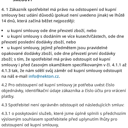
4. 1 Zákazník spotřebitel má právo na odstoupení od kupní
smlouvy bez udání důvodů (pokud není uvedeno jinak) ve lhůtě
14 dnů, která začíná běžet nejpozději:
u kupní smlouvy ode dne převzetí zboží, nebo
u kupní smlouvy s dodáním ve více kusech/částech, ode dne
převzetí poslední dodávky zboží, nebo
u kupní smlouvy, jejímž předmětem jsou pravidelné
opakované dodávky zboží, ode dne převzetí první dodávky
zboží; s tím, že spotřebitel má právo odstoupit od kupní
smlouvy i před časovým okamžikem specifikovaným v čl. 4.1.1 až
4.1.3 tak, že nám sdělí svůj záměr od kupní smlouvy odstoupit
na náš e-mail
info@nekton.cz
.
4.2 Pro odstoupení od kupní smlouvy je potřeba uvést číslo
objednávky, identifikační údaje zákazníka a číslo účtu pro vrácení
platby.
4.3 Spotřebitel není oprávněn odstoupit od následujících smluv:
4.3.1 o poskytování služeb, které jsme úplně splnili s předchozím
výslovným souhlasem spotřebitele před uplynutím lhůty pro
odstoupení od kupní smlouvy,