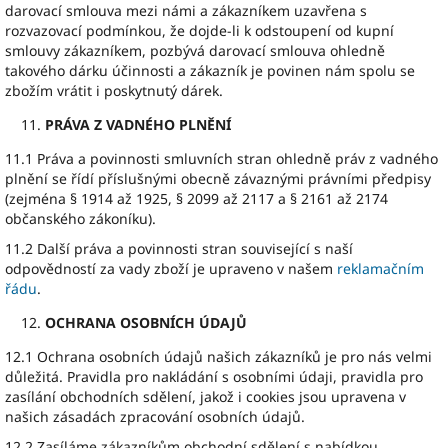
darovací smlouva mezi námi a zákazníkem uzavřena s
rozvazovací podmínkou, že dojde-li k odstoupení od kupní
smlouvy zákazníkem, pozbývá darovací smlouva ohledně
takového dárku účinnosti a zákazník je povinen nám spolu se
zbožím vrátit i poskytnutý dárek.
PRÁVA Z VADNÉHO PLNĚNÍ
11.1 Práva a povinnosti smluvních stran ohledně práv z vadného
plnění se řídí příslušnými obecně závaznými právními předpisy
(zejména § 1914 až 1925, § 2099 až 2117 a § 2161 až 2174
občanského zákoníku).
11.2 Další práva a povinnosti stran související s naší
odpovědností za vady zboží je upraveno v našem
reklamačním
řádu
.
OCHRANA OSOBNÍCH ÚDAJŮ
12.1 Ochrana osobních údajů našich zákazníků je pro nás velmi
důležitá. Pravidla pro nakládání s osobními údaji, pravidla pro
zasílání obchodních sdělení, jakož i cookies jsou upravena v
našich zásadách zpracování osobních údajů.
12.2 Zasíláme zákazníkům obchodní sdělení s nabídkou