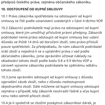
předpisů českého práva, zejména občanského zákoníku.
10. ODSTOUPENÍ OD KUPNÍ SMLOUVY
10.1 Právo zákazníka spotřebitele na odstoupení od kupní
smlouvy se řídí podle ustanovení uvedených v části 4 těchto VOP.
10.2 Zákazníci podnikatelé mají právo na odstoupení od kupní
smlouvy, které jim umožňují příslušné právní předpisy. Zákazník
podnikatel nemá právo odstoupit od kupní smlouvy bez udání
důvodu ve lhůtě 14 dnů od doručení zboží, toto právo přísluší
pouze spotřebiteli. Za předpokladu, že nám zákazník podnikatel
vrátí zboží a nejedná-li se o uplatnění práva z vad podle
občanského zákoníku, jsme oprávněni účtovat náklady na
skladování tohoto zboží podle bodu 9.8 a 9.9 těchto VOP a
zároveň vyzveme zákazníka podnikatele ke zpětnému odběru
tohoto zboží.
10.3 Jsme oprávněni odstoupit od kupní smlouvy z důvodu
vyprodání zásob zboží, nebo z důvodu nedostupnosti
objednaného zboží. Dále můžeme od kupní smlouvy odstoupit
zejména v případě, kdy zákazník neuhradil řádně a včas kupní
cenu nebo odmítl převzít zboží.
10.4 Je-li společně se zbožím poskytnut zákazníkovi dárek, je