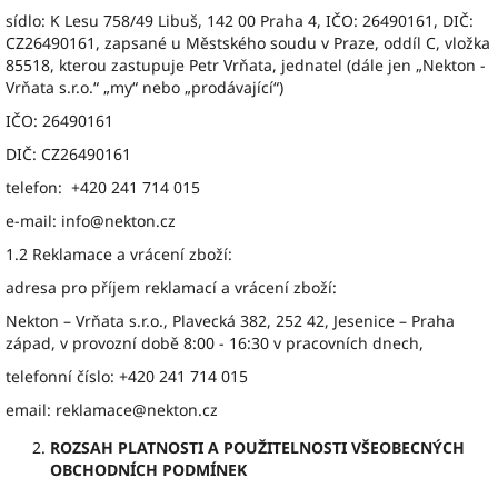
sídlo: K Lesu 758/49 Libuš, 142 00 Praha 4, IČO: 26490161, DIČ:
CZ26490161, zapsané u Městského soudu v Praze, oddíl C, vložka
85518, kterou zastupuje Petr Vrňata, jednatel (dále jen „Nekton -
Vrňata s.r.o.“ „my“ nebo „prodávající“)
IČO: 26490161
DIČ: CZ26490161
telefon: +420 241 714 015
e-mail: info@nekton.cz
1.2 Reklamace a vrácení zboží:
adresa pro příjem reklamací a vrácení zboží:
Nekton – Vrňata s.r.o., Plavecká 382, 252 42, Jesenice – Praha
západ, v provozní době 8:00 - 16:30 v pracovních dnech,
telefonní číslo: +420 241 714 015
email: reklamace@nekton.cz
ROZSAH PLATNOSTI A POUŽITELNOSTI VŠEOBECNÝCH
OBCHODNÍCH PODMÍNEK