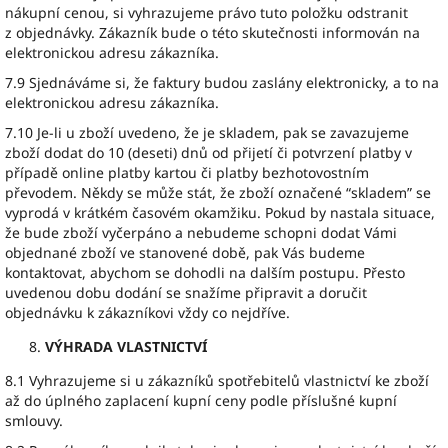
nákupní cenou, si vyhrazujeme právo tuto položku odstranit
z objednávky. Zákazník bude o této skutečnosti informován na
elektronickou adresu zákazníka.
7.9 Sjednáváme si, že faktury budou zaslány elektronicky, a to na
elektronickou adresu zákazníka.
7.10 Je-li u zboží uvedeno, že je skladem, pak se zavazujeme
zboží dodat do 10 (deseti) dnů od přijetí či potvrzení platby v
případě online platby kartou či platby bezhotovostním
převodem. Někdy se může stát, že zboží označené “skladem” se
vyprodá v krátkém časovém okamžiku. Pokud by nastala situace,
že bude zboží vyčerpáno a nebudeme schopni dodat Vámi
objednané zboží ve stanovené době, pak Vás budeme
kontaktovat, abychom se dohodli na dalším postupu. Přesto
uvedenou dobu dodání se snažíme připravit a doručit
objednávku k zákazníkovi vždy co nejdříve.
VÝHRADA VLASTNICTVÍ
8.1 Vyhrazujeme si u zákazníků spotřebitelů vlastnictví ke zboží
až do úplného zaplacení kupní ceny podle příslušné kupní
smlouvy.