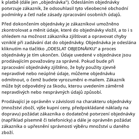
k platbě (dále jen „objednávka"). Odesláním objednávky
potvrzuje zákazník, že odsouhlasil tyto všeobecné obchodní
podmínky a četl naše zásady zpracování osobních údajů.
Před dokončením objednávky je zákazníkovi umožněno
zkontrolovat a měnit údaje, které do objednávky vložil, a to i s
ohledem na možnost zákazníka zjišťovat a opravovat chyby
vzniklé při zadávání dat do objednávky. Objednávka je odeslána
kliknutím na tlačítko „ODESLAT OBJEDNÁVKU“ a proces
objednávky je tím ukončen. Údaje uvedené v objednávce jsou
prodávajícím považovány za správné. Pokud bude při
zpracování objednávky zjištěno, že byly použity zjevně
nepravdivé nebo neúplné údaje, můžeme objednávku
odmítnout, o čemž budete vyrozuměni e-mailem. Zákazník
může být odpovědný za škodu, kterou uvedením záměrně
nepravdivých nebo nesprávných údajů způsobí.
Prodávající je oprávněn v závislosti na charakteru objednávky
(množství zboží, výše kupní ceny, předpokládané náklady na
dopravu) požádat zákazníka o dodatečné potvrzení objednávky
(například písemně či telefonicky) a dále je oprávněn požádat
zákazníka o upřesnění správnosti výběru množství u daného
zboží.