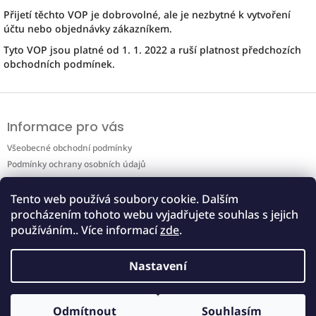
Přijetí těchto VOP je dobrovolné, ale je nezbytné k vytvoření
účtu nebo objednávky zákazníkem.
Tyto VOP jsou platné od 1. 1. 2022 a ruší platnost předchozích
obchodních podmínek.
Z
á
Informace pro vás
p
a
Všeobecné obchodní podmínky
t
Podmínky ochrany osobních údajů
í
Katalog produktů pro velkoobchod
Tento web používá soubory cookie. Dalším
procházením tohoto webu vyjadřujete souhlas s jejich
Poslední hodnocení produktů
používáním.. Více informací
zde
.
Tresčí játra ve vlastním oleji 115g (12ks) - NEKTON
Nastavení
|
Hodnocení produktu je 5 z 5 hvězdiček.
Odmítnout
Souhlasím