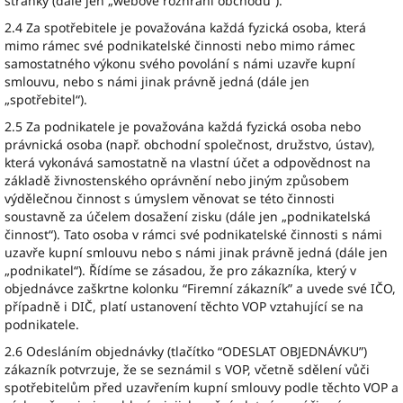
stránky (dále jen „webové rozhraní obchodu“).
2.4 Za spotřebitele je považována každá fyzická osoba, která
mimo rámec své podnikatelské činnosti nebo mimo rámec
samostatného výkonu svého povolání s námi uzavře kupní
smlouvu, nebo s námi jinak právně jedná (dále jen
„spotřebitel“).
2.5 Za podnikatele je považována každá fyzická osoba nebo
právnická osoba (např. obchodní společnost, družstvo, ústav),
která vykonává samostatně na vlastní účet a odpovědnost na
základě živnostenského oprávnění nebo jiným způsobem
výdělečnou činnost s úmyslem věnovat se této činnosti
soustavně za účelem dosažení zisku (dále jen „podnikatelská
činnost“). Tato osoba v rámci své podnikatelské činnosti s námi
uzavře kupní smlouvu nebo s námi jinak právně jedná (dále jen
„podnikatel“). Řídíme se zásadou, že pro zákazníka, který v
objednávce zaškrtne kolonku “Firemní zákazník” a uvede své IČO,
případně i DIČ, platí ustanovení těchto VOP vztahující se na
podnikatele.
2.6 Odesláním objednávky (tlačítko “ODESLAT OBJEDNÁVKU”)
zákazník potvrzuje, že se seznámil s VOP, včetně sdělení vůči
spotřebitelům před uzavřením kupní smlouvy podle těchto VOP a