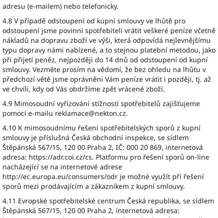
adresu (e-mailem) nebo telefonicky.
4.8 V případě odstoupení od kupní smlouvy ve lhůtě pro
odstoupení jsme povinni spotřebiteli vrátit veškeré peníze včetně
nákladů na dopravu zboží ve výši, která odpovídá nejlevnějšímu
typu dopravy námi nabízené, a to stejnou platební metodou, jako
při přijetí peněz, nejpozději do 14 dnů od odstoupení od kupní
smlouvy. Vezměte prosím na vědomí, že bez ohledu na lhůtu v
předchozí větě jsme oprávněni Vám peníze vrátit i později, tj. až
ve chvíli, kdy od Vás obdržíme zpět vrácené zboží.
4.9 Mimosoudní vyřizování stížností spotřebitelů zajišťujeme
pomocí e-mailu reklamace@nekton.cz.
4.10 K mimosoudnímu řešení spotřebitelských sporů z kupní
smlouvy je příslušná Česká obchodní inspekce, se sídlem
Štěpánská 567/15, 120 00 Praha 2, IČ: 000 20 869, internetová
adresa: https://adr.coi.cz/cs. Platformu pro řešení sporů on-line
nacházející se na internetové adrese
http://ec.europa.eu/consumers/odr je možné využít při řešení
sporů mezi prodávajícím a zákazníkem z kupní smlouvy.
4.11 Evropské spotřebitelské centrum Česká republika, se sídlem
Štěpánská 567/15, 120 00 Praha 2, internetová adresa: