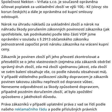
Společnost Nekton – Vrňata s.r.o. je současně oprávněna
účtovat poplatek za uskladnění zboží ve výši 100,- Kč (slovy: sto
korun českých) a dále je oprávněna od kupní smlouvy
odstoupit.
Nárok na úhradu nákladů za uskladnění zboží a nárok na
náhradu škody porušením zákonných povinností zákazníka (jak
spotřebitele, tak podnikatele) podle této části VOP jsme
oprávněni v souladu s § 2913 občanského zákoníku
jednostranně započíst proti nároku zákazníka na vrácení kupní
ceny.
Zákazník je povinen zboží při jeho převzetí zkontrolovat a
přesvědčit se o jeho vlastnostech (zejména zda zákazník obdržel
správný druh zboží, zda má zboží ujednanou jakost, zda zboží
ve svém balení obsahuje vše, co podle návodu obsahovat má).
V případě viditelného poškození zásilky dopravcem je zákazník
povinen takovou zásilku nepřevzít od dopravce vůbec.
Neneseme odpovědnost za škody způsobené dopravcem,
případně pozdním doručením zboží, ať bylo zpoždění
způsobeno z jakéhokoli důvodu.
Práva zákazníků v případě uplatnění práva z vad se řídí podle
našeho
reklamačního řádu
a podle příslušných právních