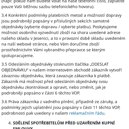
(např. pokud nám budete volat na naše telefonní číslo, zaplatíte
pouze Vaši běžnou sazbu telefonického hovoru).
3.4 Konkrétní podmínky platebních metod a možností dopravy
jsou podrobněji popsány v příslušných sekcích samotné
objednávky (vyberte dopravu / vyberte platbu). Poskytujeme
možnost osobního vyzvednutí zboží na shora uvedené adrese
našeho skladu v Jesenici, a to v provozní době skladu uvedeném
na naší webové stránce, nebo Vám doručíme zboží
prostřednictvím Vámi vybraného přepravce se kterým
spolupracujeme.
3.5 Odesláním objednávky stisknutím tlačítka „ODESLAT
OBJEDNÁVKU“ v našem internetovém obchodě zákazník vytvoří
závaznou objednávku, která zavazuje zákazníka k platbě.
Zákazník má možnost před odesláním objednávky svou
objednávku zkontrolovat a opravit, nebo změnit, jak je
podrobněji popsáno v části 6 těchto VOP.
3.6 Práva zákazníka z vadného plnění, případně ze záruky, a
podmínky jejich uplatnění jsou popsány v části 11 těchto VOP,
podrobnosti pak uvedeny v našem
reklamačním řádu
.
SDĚLENÍ SPOTŘEBITELŮM PŘED UZAVŘENÍM KUPNÍ
SMLOUVY