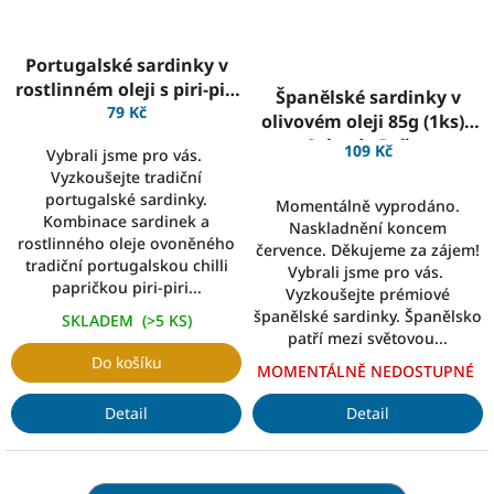
Portugalské sardinky v
rostlinném oleji s piri-piri
Španělské sardinky v
120g (1ks) - Vasco da
79 Kč
olivovém oleji 85g (1ks) -
Gama
Cabo de Peňas
109 Kč
Vybrali jsme pro vás.
Vyzkoušejte tradiční
portugalské sardinky.
Momentálně vyprodáno.
Kombinace sardinek a
Naskladnění koncem
rostlinného oleje ovoněného
července. Děkujeme za zájem!
tradiční portugalskou chilli
Vybrali jsme pro vás.
papričkou piri-piri...
Vyzkoušejte prémiové
španělské sardinky. Španělsko
SKLADEM
(>5 KS)
patří mezi světovou...
Do košíku
MOMENTÁLNĚ NEDOSTUPNÉ
Detail
Detail