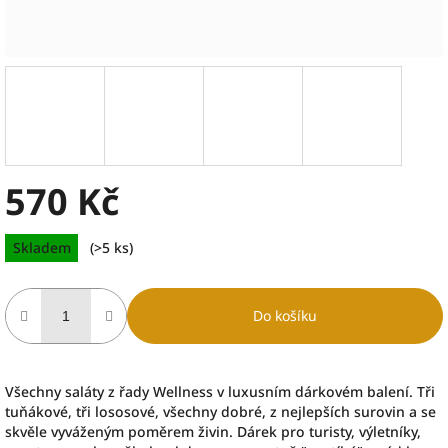
570 Kč
Měrná
Skladem
(>5 ks)
cena:
Do košíku
Všechny saláty z řady Wellness v luxusním dárkovém balení. Tři
tuňákové, tři lososové, všechny dobré, z nejlepších surovin a se
skvěle vyváženým poměrem živin. Dárek pro turisty, výletníky,