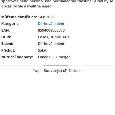
sportovce nebo někoho, kdo permanentně "nestíhá" a rád by se
občas rychle a kvalitně najedl!
Můžeme doručit do:
14.8.2026
Kategorie
:
Dárková balení
EAN
:
8594009065570
Druh
:
Losos, Tuňák, MIX
Balení
:
Dárkové balení
Příchuť
:
Salát
Nutriční hodnoty
:
Omega 3, Omega 9
Popis
Související (8)
Diskuze