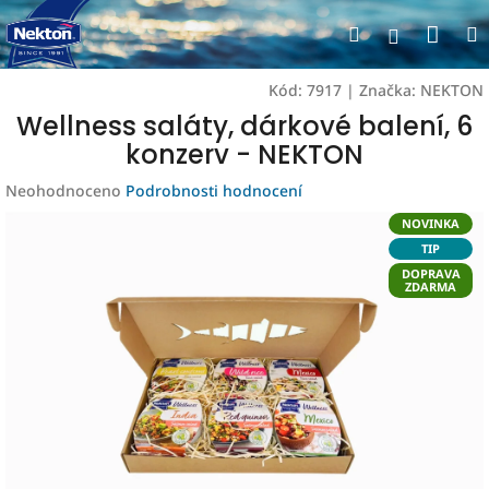
Přejít
Nák
Hledat
na
Přihlášen
obsah
koší
Kód:
7917
|
Značka:
NEKTON
Wellness saláty, dárkové balení, 6
konzerv - NEKTON
Průměrné
Neohodnoceno
Podrobnosti hodnocení
hodnocení
NOVINKA
produktu
TIP
je
DOPRAVA
0,0
ZDARMA
z
5
hvězdiček.