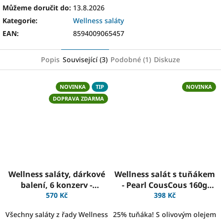
Můžeme doručit do:
13.8.2026
Kategorie
:
Wellness saláty
EAN
:
8594009065457
Popis
Související (3)
Podobné (1)
Diskuze
NOVINKA
TIP
NOVINKA
DOPRAVA ZDARMA
Wellness saláty, dárkové
Wellness salát s tuňákem
balení, 6 konzerv -
- Pearl CousCous 160g
NEKTON
570 Kč
(8ks) - NEKTON
398 Kč
Všechny saláty z řady Wellness
25% tuňáka! S olivovým olejem