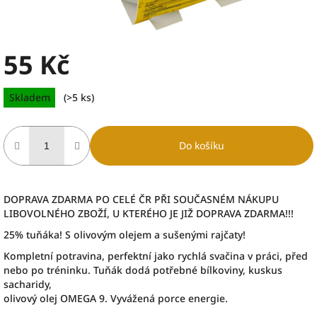
55 Kč
Měrná
Skladem
(>5 ks)
cena:
Do košíku
DOPRAVA ZDARMA PO CELÉ ČR PŘI SOUČASNÉM NÁKUPU
LIBOVOLNÉHO ZBOŽÍ, U KTERÉHO JE JIŽ DOPRAVA ZDARMA!!!
25% tuňáka! S olivovým olejem a sušenými rajčaty!
Kompletní potravina, perfektní jako rychlá svačina v práci, před
nebo po tréninku. Tuňák dodá potřebné bílkoviny, kuskus
sacharidy,
olivový olej OMEGA 9. Vyvážená porce energie.