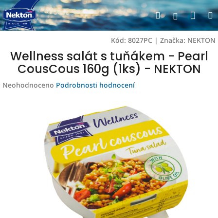
Přejít
Nák
Hledat
na
Přihlášen
obsah
koší
Kód:
8027PC
|
Značka:
NEKTON
Wellness salát s tuňákem - Pearl
CousCous 160g (1ks) - NEKTON
Průměrné
Neohodnoceno
Podrobnosti hodnocení
hodnocení
produktu
je
0,0
z
5
hvězdiček.