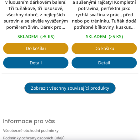
v luxusním dárkovém balení.
a sušenými rajčaty! Kompletní
Tři tuňákové, tři lososové,
potravina, perfektní jako
všechny dobré, z nejlepších
rychlá svačina v práci, před
surovin a se skvěle vyváženým
nebo po tréninku. Tuňák dodá
poměrem živin. Dárek pro...
potřebné bílkoviny, kuskus...
SKLADEM
(>5 KS)
SKLADEM
(>5 KS)
Do košíku
Do košíku
Detail
Detail
Zobrazit všechny související produkty
Z
á
Informace pro vás
p
a
Všeobecné obchodní podmínky
t
Podmínky ochrany osobních údajů